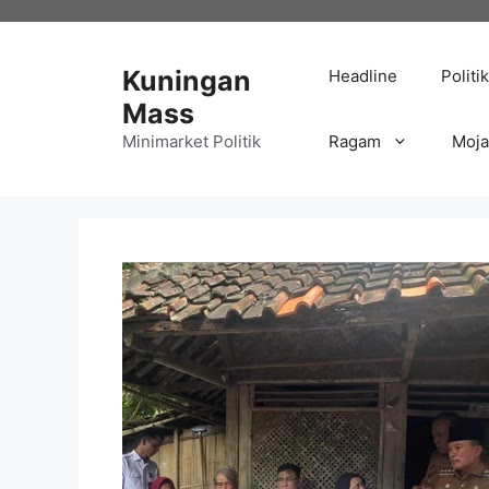
Langsung
ke
isi
Kuningan
Headline
Politik
Mass
Minimarket Politik
Ragam
Moj