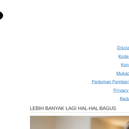
Discl
Kode 
Kon
Muka
Pedoman Pemberi
Privacy
Reda