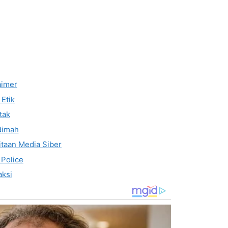
aimer
Etik
tak
dimah
taan Media Siber
 Police
ksi