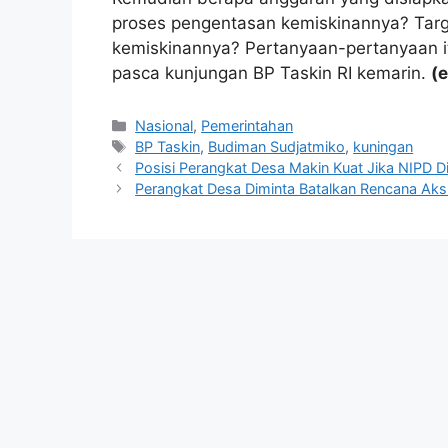
proses pengentasan kemiskinannya? Tar
kemiskinannya? Pertanyaan-pertanyaan it
pasca kunjungan BP Taskin RI kemarin.
(e
Kategori
Nasional
,
Pemerintahan
Tag
BP Taskin
,
Budiman Sudjatmiko
,
kuningan
Posisi Perangkat Desa Makin Kuat Jika NIPD D
Perangkat Desa Diminta Batalkan Rencana Aksi