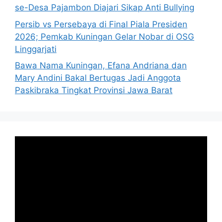
se-Desa Pajambon Diajari Sikap Anti Bullying
Persib vs Persebaya di Final Piala Presiden
2026; Pemkab Kuningan Gelar Nobar di OSG
Linggarjati
Bawa Nama Kuningan, Efana Andriana dan
Mary Andini Bakal Bertugas Jadi Anggota
Paskibraka Tingkat Provinsi Jawa Barat