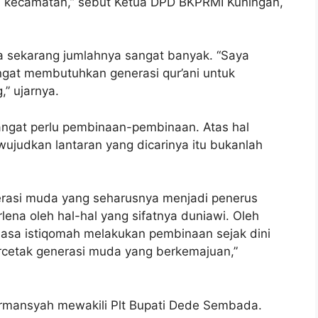
24 kecamatan,” sebut Ketua DPD BKPRMI Kuningan,
a sekarang jumlahnya sangat banyak. “Saya
gat membutuhkan generasi qur’ani untuk
” ujarnya.
sangat perlu pembinaan-pembinaan. Atas hal
ujudkan lantaran yang dicarinya itu bukanlah
enerasi muda yang seharusnya menjadi penerus
rlena oleh hal-hal yang sifatnya duniawi. Oleh
iasa istiqomah melakukan pembinaan sejak dini
ercetak generasi muda yang berkemajuan,”
rmansyah mewakili Plt Bupati Dede Sembada.