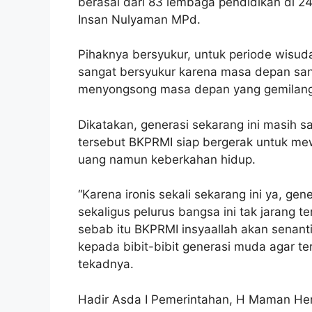
berasal dari 83 lembaga pendidikan di 
Insan Nulyaman MPd.
Pihaknya bersyukur, untuk periode wisud
sangat bersyukur karena masa depan san
menyongsong masa depan yang gemilang,
Dikatakan, generasi sekarang ini masih 
tersebut BKPRMI siap bergerak untuk mew
uang namun keberkahan hidup.
“Karena ironis sekali sekarang ini ya, g
sekaligus pelurus bangsa ini tak jarang te
sebab itu BKPRMI insyaallah akan senant
kepada bibit-bibit generasi muda agar t
tekadnya.
Hadir Asda I Pemerintahan, H Maman He