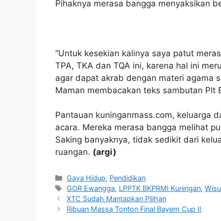
Pihaknya merasa bangga menyaksikan beg
“Untuk kesekian kalinya saya patut mera
TPA, TKA dan TQA ini, karena hal ini m
agar dapat akrab dengan materi agama s
Maman membacakan teks sambutan Plt B
Pantauan kuninganmass.com, keluarga dar
acara. Mereka merasa bangga melihat pu
Saking banyaknya, tidak sedikit dari kelu
ruangan.
(argi)
Kategori
Gaya Hidup
,
Pendidikan
Tag
GOR Ewangga
,
LPPTK BKPRMI Kuningan
,
Wisu
XTC Sudah Mantapkan Pilihan
Ribuan Massa Tonton Final Bayem Cup II