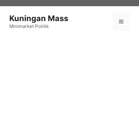
Langsung
ke
Kuningan Mass
isi
Menu
Minimarket Politik