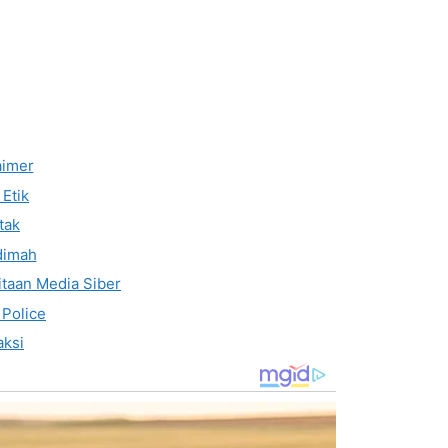
aimer
Etik
tak
dimah
taan Media Siber
 Police
ksi