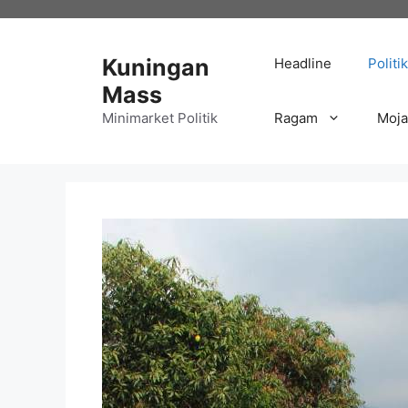
Langsung
ke
isi
Kuningan
Headline
Politik
Mass
Minimarket Politik
Ragam
Moj