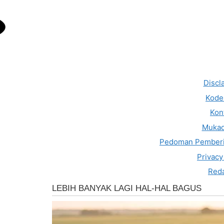
Discl
Kode 
Kon
Muka
Pedoman Pemberi
Privacy
Reda