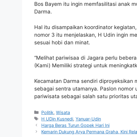
Bos Bayem itu ingin memfasilitasi anak m
Darma.
Hal itu disampaikan koordinator kegiata
nomor 3 itu menjelaskan, H Udin ingin 
sesuai hobi dan minat.
“Melihat pariwisaa di Jagara perlu bebe
(Kami) Memiliki strategi untuk meningkatka
Kecamatan Darma sendiri diproyeksikan
sebagai sentra utamanya. Paslon nomor 
pariwisata sebagai salah satu prioritas 
Kategori
Politik
,
Wisata
Tag
H UDin Kusnedi
,
Yanuar-Udin
Harga Beras Turun Gopek Hari Ini
Kemarin Dukung Arya Permana Graha, Kini R