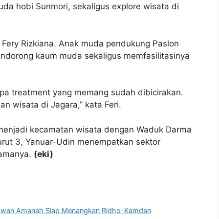
uda hobi Sunmori, sekaligus explore wisata di
n, Fery Rizkiana. Anak muda pendukung Paslon
mendorong kaum muda sekaligus memfasilitasinya
rapa treatment yang memang sudah dibicirakan.
n wisata di Jagara,” kata Feri.
 menjadi kecamatan wisata dengan Waduk Darma
urut 3, Yanuar-Udin menempatkan sektor
utamanya.
(eki)
elawan Amanah Siap Menangkan Ridho-Kamdan