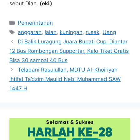
sebut Dian.
(eki)
Kategori
Pemerintahan
Tag
anggaran
,
jalan
,
kuningan
,
rusak
,
Uang
Di Balik Luragung Juara Bupati Cup; Diantar
12 Bus Rombongan Supporter, Kalo Tiket Gratis
Bisa 30 sampai 40 Bus
Teladani Rasulullah, MDTU Al-Khoiriyah
Ihtifal Ta’dzim Maulid Nabi Muhammad SAW
1447 H