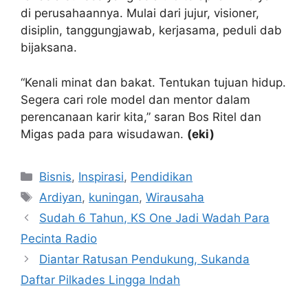
di perusahaannya. Mulai dari jujur, visioner,
disiplin, tanggungjawab, kerjasama, peduli dab
bijaksana.
“Kenali minat dan bakat. Tentukan tujuan hidup.
Segera cari role model dan mentor dalam
perencanaan karir kita,” saran Bos Ritel dan
Migas pada para wisudawan.
(eki)
Kategori
Bisnis
,
Inspirasi
,
Pendidikan
Tag
Ardiyan
,
kuningan
,
Wirausaha
Sudah 6 Tahun, KS One Jadi Wadah Para
Pecinta Radio
Diantar Ratusan Pendukung, Sukanda
Daftar Pilkades Lingga Indah