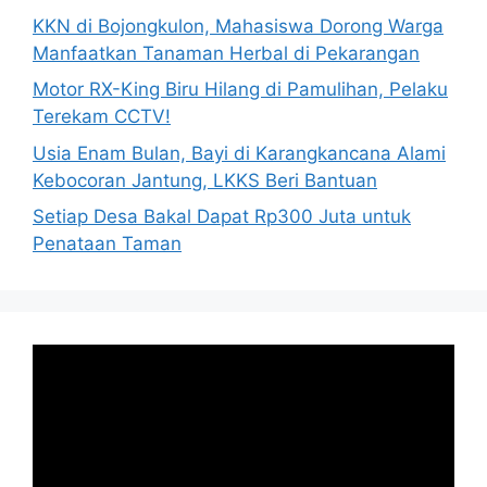
KKN di Bojongkulon, Mahasiswa Dorong Warga
Manfaatkan Tanaman Herbal di Pekarangan
Motor RX-King Biru Hilang di Pamulihan, Pelaku
Terekam CCTV!
Usia Enam Bulan, Bayi di Karangkancana Alami
Kebocoran Jantung, LKKS Beri Bantuan
Setiap Desa Bakal Dapat Rp300 Juta untuk
Penataan Taman