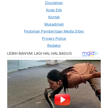
Disclaimer
Kode Etik
Kontak
Mukadimah
Pedoman Pemberitaan Media Siber
Privacy Police
Redaksi