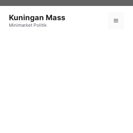
Langsung
ke
Kuningan Mass
isi
Menu
Minimarket Politik