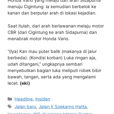
Honda Vario yang melaju dari arah Sidapurna
menuju Cigintung. Ia kemudian berbelok ke
kanan dan berputar arah di lokasi kejadian.
Saat itulah, dari arah berlawanan melaju motor
CBR (dari Cigintung ke arah Sidapurna) dan
menabrak motor Honda Vario.
“(Iya) Kan mau puter balik (makanya di jalur
berbeda). (Kondisi korban) Luka ringan aja,
udah ditangani,” ungkapnya sembari
menyebutkan bagian luka meliputi robek bibir
bawah, tangan, serta ada yang mengalami
lecet.
(eki)
Kategori
Headline
,
Insiden
Tag
Jalan baru
,
Jalan Ir Soekarno Hatta
,