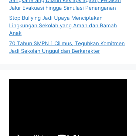
Sangkanerang Dilatih Kesiapsiagaan, Petakan
Jalur Evakuasi hingga Simulasi Penanganan
Stop Bullying Jadi Upaya Menciptakan
Lingkungan Sekolah yang Aman dan Ramah
Anak
70 Tahun SMPN 1 Cilimus, Teguhkan Komitmen
Jadi Sekolah Unggul dan Berkarakter