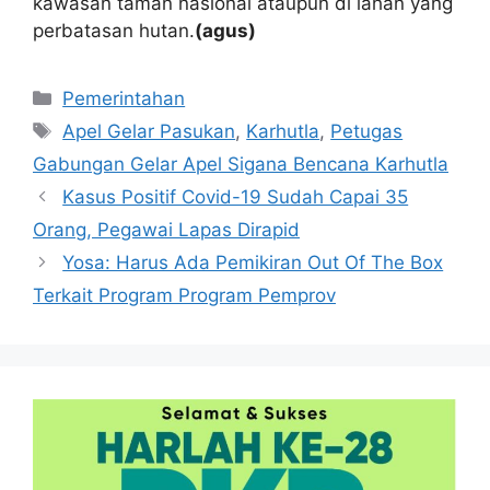
kawasan taman nasional ataupun di lahan yang
perbatasan hutan.
(agus)
Kategori
Pemerintahan
Tag
Apel Gelar Pasukan
,
Karhutla
,
Petugas
Gabungan Gelar Apel Sigana Bencana Karhutla
Kasus Positif Covid-19 Sudah Capai 35
Orang, Pegawai Lapas Dirapid
Yosa: Harus Ada Pemikiran Out Of The Box
Terkait Program Program Pemprov