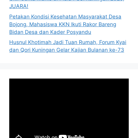
JUARA!
Petakan Kondisi Kesehatan Masyarakat Desa
Bojong, Mahasiswa KKN Ikuti Rakor Bareng
Bidan Desa dan Kader Posyandu
Husnul Khotimah Jadi Tuan Rumah, Forum Kyai
dan Qori Kuningan Gelar Kajian Bulanan ke-73