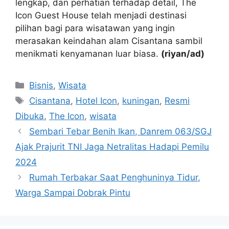
lengkap, dan perhatian terhadap detail, The
Icon Guest House telah menjadi destinasi
pilihan bagi para wisatawan yang ingin
merasakan keindahan alam Cisantana sambil
menikmati kenyamanan luar biasa.
(riyan/ad)
Kategori
Bisnis
,
Wisata
Tag
Cisantana
,
Hotel Icon
,
kuningan
,
Resmi
Dibuka
,
The Icon
,
wisata
Sembari Tebar Benih Ikan, Danrem 063/SGJ
Ajak Prajurit TNI Jaga Netralitas Hadapi Pemilu
2024
Rumah Terbakar Saat Penghuninya Tidur,
Warga Sampai Dobrak Pintu