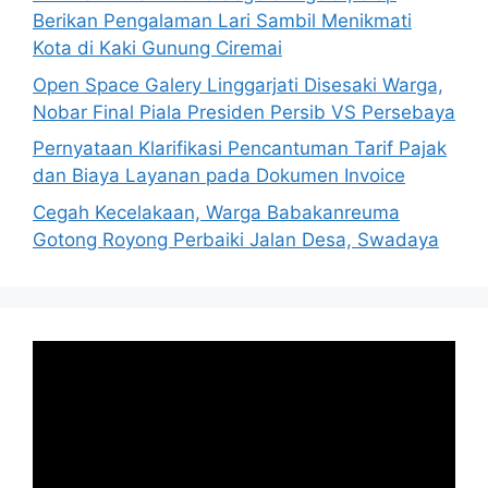
Berikan Pengalaman Lari Sambil Menikmati
Kota di Kaki Gunung Ciremai
Open Space Galery Linggarjati Disesaki Warga,
Nobar Final Piala Presiden Persib VS Persebaya
Pernyataan Klarifikasi Pencantuman Tarif Pajak
dan Biaya Layanan pada Dokumen Invoice
Cegah Kecelakaan, Warga Babakanreuma
Gotong Royong Perbaiki Jalan Desa, Swadaya