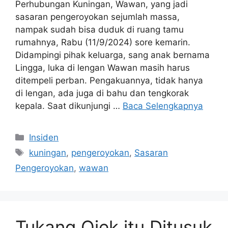
Perhubungan Kuningan, Wawan, yang jadi
sasaran pengeroyokan sejumlah massa,
nampak sudah bisa duduk di ruang tamu
rumahnya, Rabu (11/9/2024) sore kemarin.
Didampingi pihak keluarga, sang anak bernama
Lingga, luka di lengan Wawan masih harus
ditempeli perban. Pengakuannya, tidak hanya
di lengan, ada juga di bahu dan tengkorak
kepala. Saat dikunjungi …
Baca Selengkapnya
Kategori
Insiden
Tag
kuningan
,
pengeroyokan
,
Sasaran
Pengeroyokan
,
wawan
Tukang Ojek itu Ditusuk