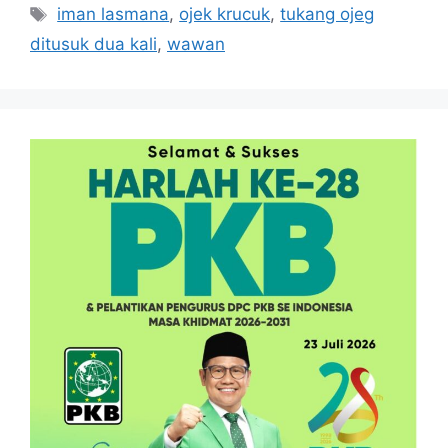
Tag
iman lasmana
,
ojek krucuk
,
tukang ojeg
ditusuk dua kali
,
wawan