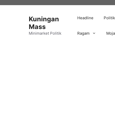
Langsung
ke
isi
Kuningan
Headline
Politik
Mass
Minimarket Politik
Ragam
Moj