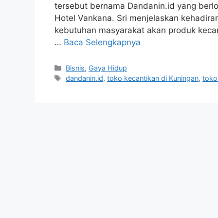
tersebut bernama Dandanin.id yang berlo
Hotel Vankana. Sri menjelaskan kehadira
kebutuhan masyarakat akan produk kecant
…
Baca Selengkapnya
Kategori
Bisnis
,
Gaya Hidup
Tag
dandanin.id
,
toko kecantikan di Kuningan
,
toko