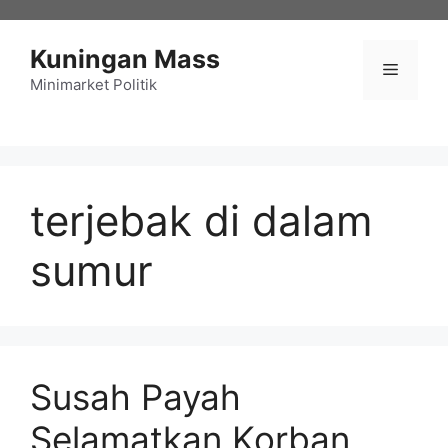
Langsung
ke
Kuningan Mass
isi
Menu
Minimarket Politik
terjebak di dalam
sumur
Susah Payah
Selamatkan Korban