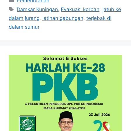
Pemerintahan
Tag
Damkar Kuningan
,
Evakuasi korban
,
jatuh ke
dalam jurang
,
latihan gabungan
,
terjebak di
dalam sumur