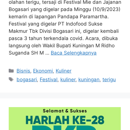
olahan terigu, tersaji di Festival Mie dan Jajanan
Bogasari yang digelar pada Minggu (10/9/2023)
kemarin di lapangan Pandapa Paramartha.
Festival yang digelar PT Indofood Sukse
Makmur Tbk Divisi Bogasari ini, digelar kembali
pasca 3 tahun terkendala covid. Acara, dibuka
langsung oleh Wakil Bupati Kuningan M Ridho
Suganda SH M …
Baca Selengkapnya
Kategori
Bisnis
,
Ekonomi
,
Kuliner
Tag
bogasari
,
Festival
,
kuliner
,
kuningan
,
terigu