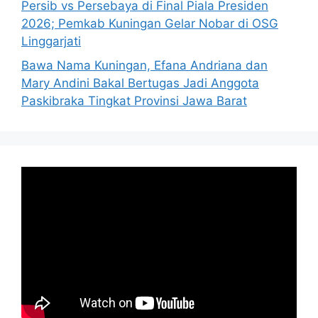
Persib vs Persebaya di Final Piala Presiden
2026; Pemkab Kuningan Gelar Nobar di OSG
Linggarjati
Bawa Nama Kuningan, Efana Andriana dan
Mary Andini Bakal Bertugas Jadi Anggota
Paskibraka Tingkat Provinsi Jawa Barat