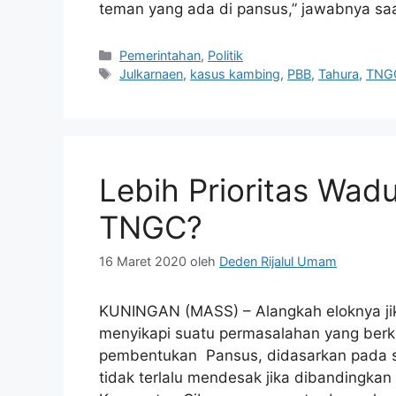
teman yang ada di pansus,” jawabnya sa
Kategori
Pemerintahan
,
Politik
Tag
Julkarnaen
,
kasus kambing
,
PBB
,
Tahura
,
TNG
Lebih Prioritas Wad
TNGC?
16 Maret 2020
oleh
Deden Rijalul Umam
KUNINGAN (MASS) – Alangkah eloknya jik
menyikapi suatu permasalahan yang berk
pembentukan Pansus, didasarkan pada ska
tidak terlalu mendesak jika dibandingka