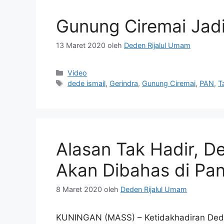
Gunung Ciremai Jad
13 Maret 2020
oleh
Deden Rijalul Umam
Kategori
Video
Tag
dede ismail
,
Gerindra
,
Gunung Ciremai
,
PAN
,
T
Alasan Tak Hadir, D
Akan Dibahas di Pa
8 Maret 2020
oleh
Deden Rijalul Umam
KUNINGAN (MASS) – Ketidakhadiran Ded