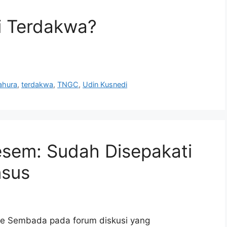
i Terdakwa?
ahura
,
terdakwa
,
TNGC
,
Udin Kusnedi
esem: Sudah Disepakati
nsus
e Sembada pada forum diskusi yang