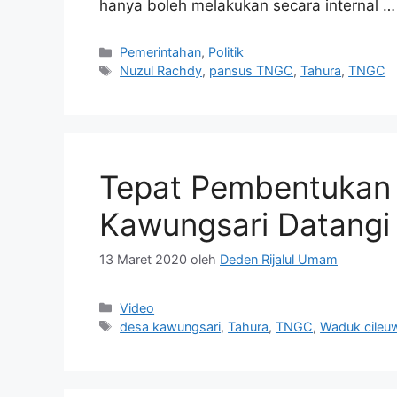
hanya boleh melakukan secara internal 
Kategori
Pemerintahan
,
Politik
Tag
Nuzul Rachdy
,
pansus TNGC
,
Tahura
,
TNGC
Tepat Pembentukan
Kawungsari Datang
13 Maret 2020
oleh
Deden Rijalul Umam
Kategori
Video
Tag
desa kawungsari
,
Tahura
,
TNGC
,
Waduk cileu