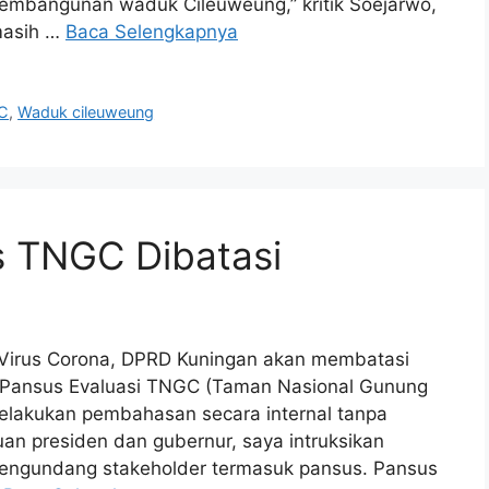
mbangunan waduk Cileuweung,” kritik Soejarwo,
masih …
Baca Selengkapnya
C
,
Waduk cileuweung
 TNGC Dibatasi
irus Corona, DPRD Kuningan akan membatasi
 Pansus Evaluasi TNGC (Taman Nasional Gunung
melakukan pembahasan secara internal tanpa
n presiden dan gubernur, saya intruksikan
 mengundang stakeholder termasuk pansus. Pansus