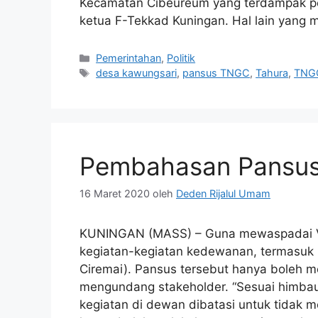
Kecamatan Cibeureum yang terdampak pe
ketua F-Tekkad Kuningan. Hal lain yang 
Kategori
Pemerintahan
,
Politik
Tag
desa kawungsari
,
pansus TNGC
,
Tahura
,
TNG
Pembahasan Pansus
16 Maret 2020
oleh
Deden Rijalul Umam
KUNINGAN (MASS) – Guna mewaspadai V
kegiatan-kegiatan kedewanan, termasuk
Ciremai). Pansus tersebut hanya boleh 
mengundang stakeholder. “Sesuai himbaua
kegiatan di dewan dibatasi untuk tidak