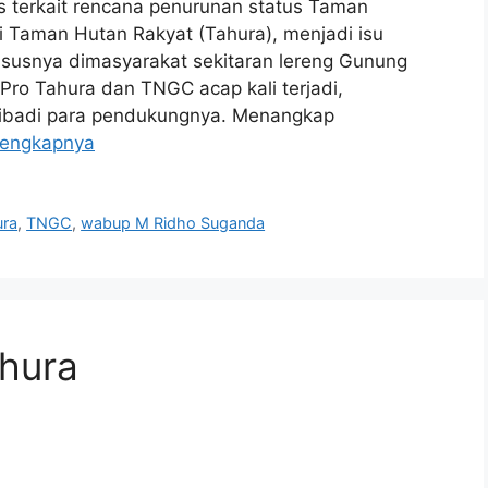
terkait rencana penurunan status Taman
 Taman Hutan Rakyat (Tahura), menjadi isu
susnya dimasyarakat sekitaran lereng Gunung
Pro Tahura dan TNGC acap kali terjadi,
 pribadi para pendukungnya. Menangkap
lengkapnya
ura
,
TNGC
,
wabup M Ridho Suganda
ahura