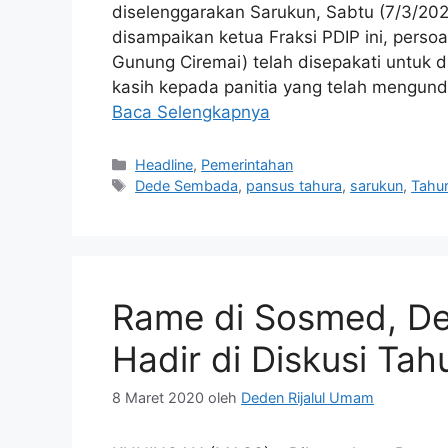
diselenggarakan Sarukun, Sabtu (7/3/202
disampaikan ketua Fraksi PDIP ini, per
Gunung Ciremai) telah disepakati untuk 
kasih kepada panitia yang telah mengun
Baca Selengkapnya
Kategori
Headline
,
Pemerintahan
Tag
Dede Sembada
,
pansus tahura
,
sarukun
,
Tahu
Rame di Sosmed, D
Hadir di Diskusi Tah
8 Maret 2020
oleh
Deden Rijalul Umam