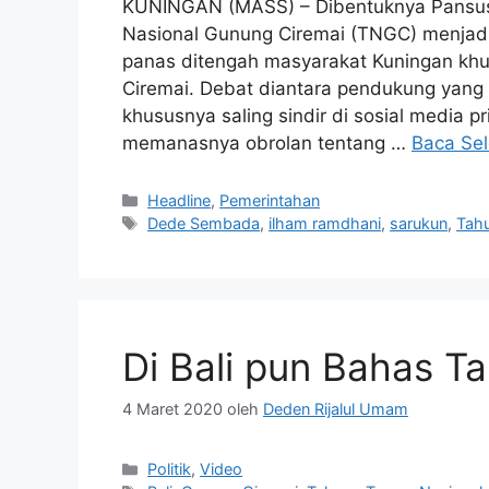
KUNINGAN (MASS) – Dibentuknya Pansus 
Nasional Gunung Ciremai (TNGC) menjadi
panas ditengah masyarakat Kuningan khu
Ciremai. Debat diantara pendukung yang 
khususnya saling sindir di sosial media
memanasnya obrolan tentang …
Baca Se
Kategori
Headline
,
Pemerintahan
Tag
Dede Sembada
,
ilham ramdhani
,
sarukun
,
Tah
Di Bali pun Bahas T
4 Maret 2020
oleh
Deden Rijalul Umam
Kategori
Politik
,
Video