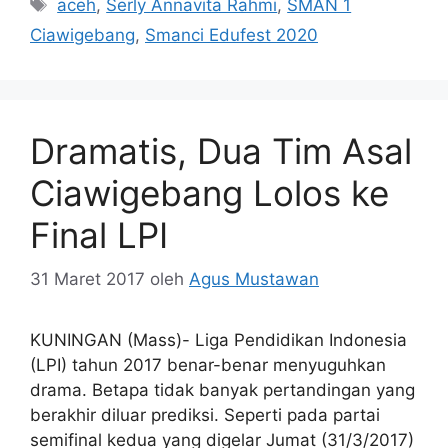
Tag
aceh
,
Serly Annavita Rahmi
,
SMAN 1
Ciawigebang
,
Smanci Edufest 2020
Dramatis, Dua Tim Asal
Ciawigebang Lolos ke
Final LPI
31 Maret 2017
oleh
Agus Mustawan
KUNINGAN (Mass)- Liga Pendidikan Indonesia
(LPI) tahun 2017 benar-benar menyuguhkan
drama. Betapa tidak banyak pertandingan yang
berakhir diluar prediksi. Seperti pada partai
semifinal kedua yang digelar Jumat (31/3/2017)