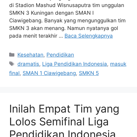
di Stadion Mashud Wisnusaputra tim unggulan
SMKN 3 Kuningan dengan SMAN I
Ciawigebang. Banyak yang mengunggulkan tim
SMKN 3 akan menang. Namun nyatanya gol
pada menit terakhir …
Baca Selengkapnya
Kategori
Kesehatan
,
Pendidikan
Tag
dramatis
,
Liga Pendidikan Indonesia
,
masuk
final
,
SMAN 1 Ciawigebang
,
SMKN 5
Inilah Empat Tim yang
Lolos Semifinal Liga
Pendidikan Indonesia