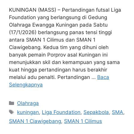
KUNINGAN (MASS) – Pertandingan futsal Liga
Foundation yang berlangsung di Gedung
Olahraga Ewangga Kuningan pada Sabtu
(17/1/2026) berlangsung panas tensi tinggi
antara SMAN 1 Cilimus dan SMAN 1
Ciawigebang. Kedua tim yang dihuni oleh
banyak pemain Porprov asal Kuningan ini
menunjukkan skil dan kemampuan yang sama
kuat hingga pertandingan harus berakhir
melalui adu penalti. Pertandingan …
Baca
Selengkapnya
Kategori
Olahraga
Tag
kuningan
,
Liga Foundation
,
Sepakbola
,
SMA
,
SMAN 1 Ciawigebang
,
SMAN 1 Cilimus