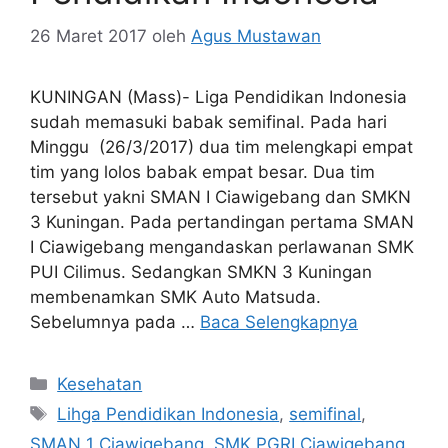
26 Maret 2017
oleh
Agus Mustawan
KUNINGAN (Mass)- Liga Pendidikan Indonesia
sudah memasuki babak semifinal. Pada hari
Minggu (26/3/2017) dua tim melengkapi empat
tim yang lolos babak empat besar. Dua tim
tersebut yakni SMAN I Ciawigebang dan SMKN
3 Kuningan. Pada pertandingan pertama SMAN
I Ciawigebang mengandaskan perlawanan SMK
PUI Cilimus. Sedangkan SMKN 3 Kuningan
membenamkan SMK Auto Matsuda.
Sebelumnya pada …
Baca Selengkapnya
Kategori
Kesehatan
Tag
Lihga Pendidikan Indonesia
,
semifinal
,
SMAN 1 Ciawigebang
,
SMK PGRI Ciawigebang
,