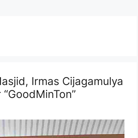
s
sjid, Irmas Cijagamulya
r “GoodMinTon”