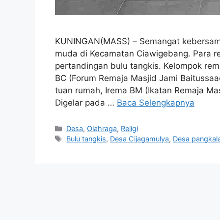
KUNINGAN(MASS) – Semangat kebersamaan
muda di Kecamatan Ciawigebang. Para rem
pertandingan bulu tangkis. Kelompok re
BC (Forum Remaja Masjid Jami Baitussaa
tuan rumah, Irema BM (Ikatan Remaja Ma
Digelar pada …
Baca Selengkapnya
Kategori
Desa
,
Olahraga
,
Religi
Tag
Bulu tangkis
,
Desa Cijagamulya
,
Desa pangkal