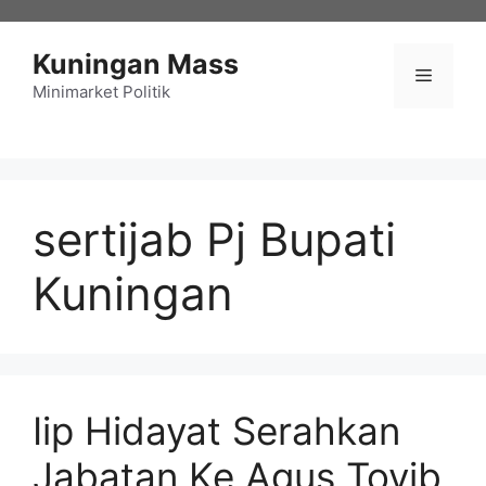
Langsung
ke
Kuningan Mass
isi
Menu
Minimarket Politik
sertijab Pj Bupati
Kuningan
Iip Hidayat Serahkan
Jabatan Ke Agus Toyib,