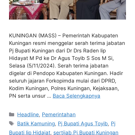
KUNINGAN (MASS) – Pemerintah Kabupaten
Kuningan resmi menggelar serah terima jabatan
Pj Bupati Kuningan dari Dr Drs Raden Iip
Hidayat M Pd ke Dr Agus Toyib S Sos M Si,
Selasa (5/11/2024). Serah terima jabatan
digelar di Pendopo Kabupaten Kuningan. Hadir
seluruh jajaran Forkopimda mulai dari DPRD,
Kodim Kuningan, Polres Kuningan, Kejaksaan,
PN serta unsur …
Baca Selengkapnya
Kategori
Headline
,
Pemerintahan
Tag
Batik Kamuning
,
Pj Bupati Agus Toyib
,
Pj
Bupati Iip Hidajat
,
sertijab Pj Bupati Kuningan