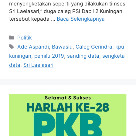
menyengketakan seperti yang dilakukan timses
Sri Laelasari,” duga caleg PSI Dapil 2 Kuningan
tersebut kepada …
Baca Selengkapnya
Kategori
Politik
Tag
Ade Aspandi
,
Bawaslu
,
Caleg Gerindra
,
kpu
kuningan
,
pemilu 2019
,
sanding data
,
sengketa
data
,
Sri Laelasari