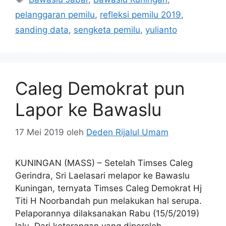
pelanggaran pemilu
,
refleksi pemilu 2019
,
sanding data
,
sengketa pemilu
,
yulianto
Caleg Demokrat pun
Lapor ke Bawaslu
17 Mei 2019
oleh
Deden Rijalul Umam
KUNINGAN (MASS) – Setelah Timses Caleg
Gerindra, Sri Laelasari melapor ke Bawaslu
Kuningan, ternyata Timses Caleg Demokrat Hj
Titi H Noorbandah pun melakukan hal serupa.
Pelaporannya dilaksanakan Rabu (15/5/2019)
lalu. Dari keterangan yang diperoleh