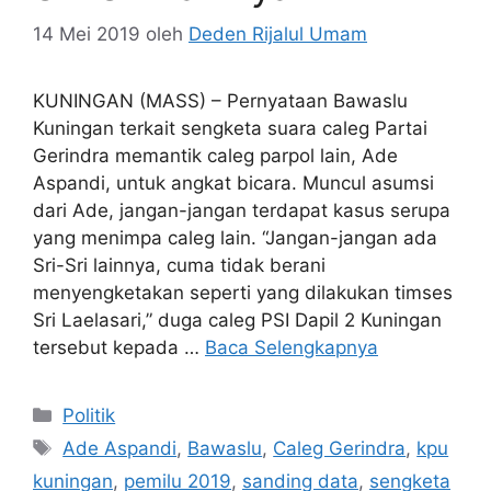
14 Mei 2019
oleh
Deden Rijalul Umam
KUNINGAN (MASS) – Pernyataan Bawaslu
Kuningan terkait sengketa suara caleg Partai
Gerindra memantik caleg parpol lain, Ade
Aspandi, untuk angkat bicara. Muncul asumsi
dari Ade, jangan-jangan terdapat kasus serupa
yang menimpa caleg lain. “Jangan-jangan ada
Sri-Sri lainnya, cuma tidak berani
menyengketakan seperti yang dilakukan timses
Sri Laelasari,” duga caleg PSI Dapil 2 Kuningan
tersebut kepada …
Baca Selengkapnya
Kategori
Politik
Tag
Ade Aspandi
,
Bawaslu
,
Caleg Gerindra
,
kpu
kuningan
,
pemilu 2019
,
sanding data
,
sengketa