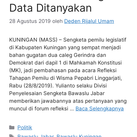
Data Ditanyakan
28 Agustus 2019
oleh
Deden Rijalul Umam
KUNINGAN (MASS) – Sengketa pemilu legislatif
di Kabupaten Kuningan yang sempat menjadi
bahan gugatan dua caleg Gerindra dan
Demokrat dari dapil 1 di Mahkamah Konstitusi
(MK), jadi pembahasan pada acara Refleksi
Tahapan Pemilu di Wisma Pepabri Linggarjati,
Rabu (28/8/2019). Yulianto selaku Divisi
Penyelesaian Sengketa Bawaslu Jabar
memberikan jawabannya atas pertanyaan yang
muncul di forum refleksi …
Baca Selengkapnya
Kategori
Politik
Tag
Bawaslu Jabar
,
Bawaslu Kuningan
,