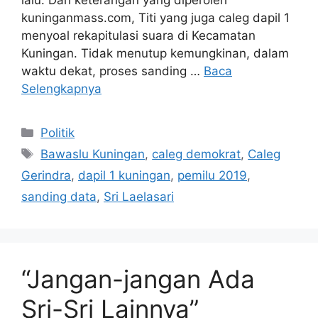
kuninganmass.com, Titi yang juga caleg dapil 1
menyoal rekapitulasi suara di Kecamatan
Kuningan. Tidak menutup kemungkinan, dalam
waktu dekat, proses sanding …
Baca
Selengkapnya
Kategori
Politik
Tag
Bawaslu Kuningan
,
caleg demokrat
,
Caleg
Gerindra
,
dapil 1 kuningan
,
pemilu 2019
,
sanding data
,
Sri Laelasari
“Jangan-jangan Ada
Sri-Sri Lainnya”