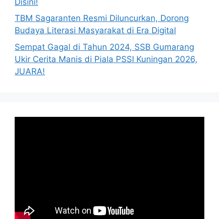
Disini!
TBM Sagaranten Resmi Diluncurkan, Dorong
Budaya Literasi Masyarakat di Era Digital
Sempat Gagal di Tahun 2024, SSB Gumarang
Ukir Cerita Manis di Piala PSSI Kuningan 2026,
JUARA!