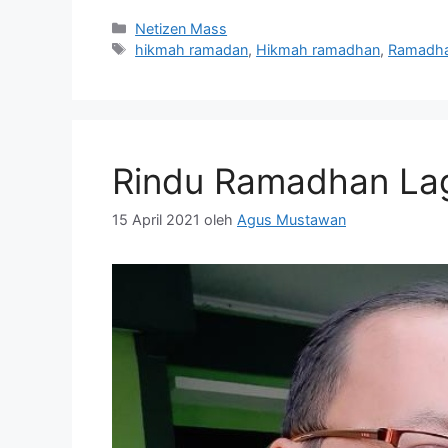
Kategori
Netizen Mass
Tag
hikmah ramadan
,
Hikmah ramadhan
,
Ramadha
Rindu Ramadhan La
15 April 2021
oleh
Agus Mustawan