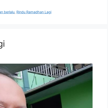
n berlalu
,
Rindu Ramadhan Lagi
gi