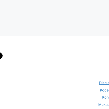
Discl
Kode 
Kon
Muka