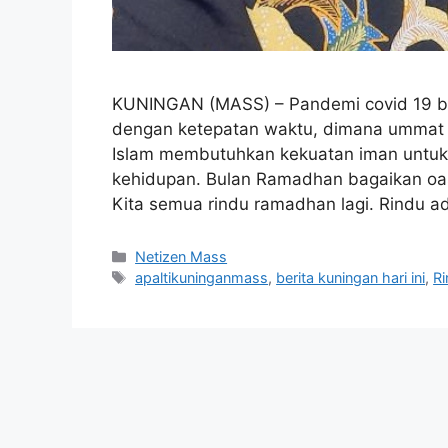
KUNINGAN (MASS) – Pandemi covid 19 be
dengan ketepatan waktu, dimana ummat 
Islam membutuhkan kekuatan iman untuk 
kehidupan. Bulan Ramadhan bagaikan oas
Kita semua rindu ramadhan lagi. Rindu a
Kategori
Netizen Mass
Tag
apaltikuninganmass
,
berita kuningan hari ini
,
R