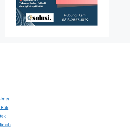
aimer
Etik
tak
dimah