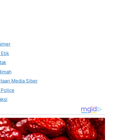
aimer
Etik
tak
dimah
taan Media Siber
 Police
ksi