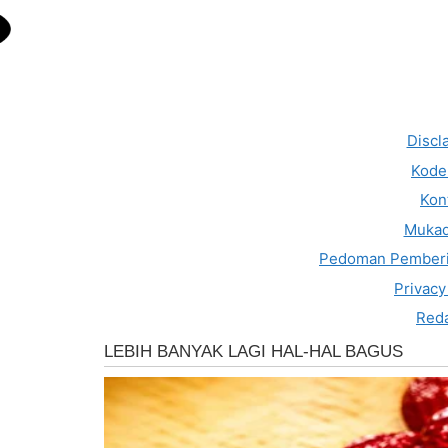
Discl
Kode 
Kon
Muka
Pedoman Pemberi
Privacy
Reda