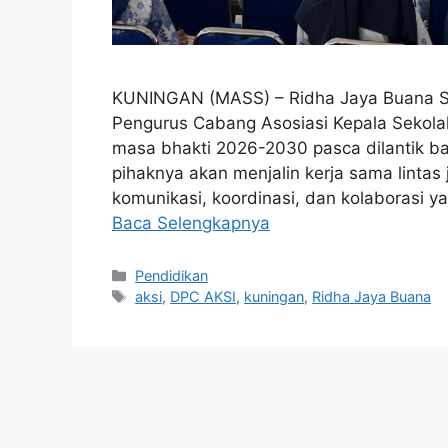
KUNINGAN (MASS) – Ridha Jaya Buana S
Pengurus Cabang Asosiasi Kepala Sekola
masa bhakti 2026-2030 pasca dilantik ba
pihaknya akan menjalin kerja sama lintas 
komunikasi, koordinasi, dan kolaborasi 
Baca Selengkapnya
Kategori
Pendidikan
Tag
aksi
,
DPC AKSI
,
kuningan
,
Ridha Jaya Buana