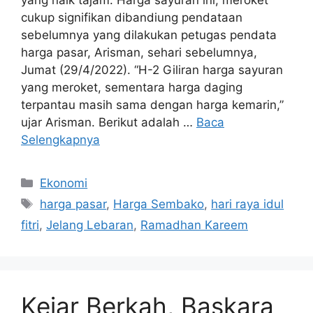
yang naik tajam. Harga sayuran ini, meroket
cukup signifikan dibandiung pendataan
sebelumnya yang dilakukan petugas pendata
harga pasar, Arisman, sehari sebelumnya,
Jumat (29/4/2022). “H-2 Giliran harga sayuran
yang meroket, sementara harga daging
terpantau masih sama dengan harga kemarin,”
ujar Arisman. Berikut adalah …
Baca
Selengkapnya
Kategori
Ekonomi
Tag
harga pasar
,
Harga Sembako
,
hari raya idul
fitri
,
Jelang Lebaran
,
Ramadhan Kareem
Kejar Berkah, Baskara