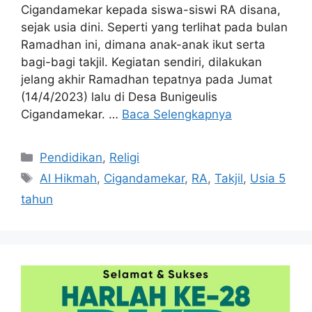
Cigandamekar kepada siswa-siswi RA disana,
sejak usia dini. Seperti yang terlihat pada bulan
Ramadhan ini, dimana anak-anak ikut serta
bagi-bagi takjil. Kegiatan sendiri, dilakukan
jelang akhir Ramadhan tepatnya pada Jumat
(14/4/2023) lalu di Desa Bunigeulis
Cigandamekar. …
Baca Selengkapnya
Kategori
Pendidikan
,
Religi
Tag
Al Hikmah
,
Cigandamekar
,
RA
,
Takjil
,
Usia 5
tahun