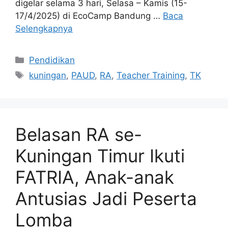
digelar selama 3 hari, Selasa – Kamis (15-
17/4/2025) di EcoCamp Bandung …
Baca
Selengkapnya
Kategori
Pendidikan
Tag
kuningan
,
PAUD
,
RA
,
Teacher Training
,
TK
Belasan RA se-
Kuningan Timur Ikuti
FATRIA, Anak-anak
Antusias Jadi Peserta
Lomba