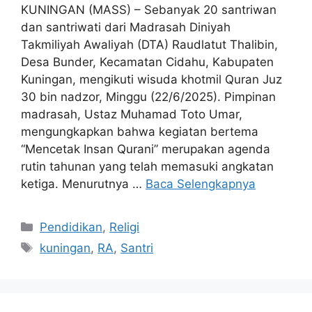
KUNINGAN (MASS) – Sebanyak 20 santriwan
dan santriwati dari Madrasah Diniyah
Takmiliyah Awaliyah (DTA) Raudlatut Thalibin,
Desa Bunder, Kecamatan Cidahu, Kabupaten
Kuningan, mengikuti wisuda khotmil Quran Juz
30 bin nadzor, Minggu (22/6/2025). Pimpinan
madrasah, Ustaz Muhamad Toto Umar,
mengungkapkan bahwa kegiatan bertema
“Mencetak Insan Qurani” merupakan agenda
rutin tahunan yang telah memasuki angkatan
ketiga. Menurutnya …
Baca Selengkapnya
Kategori
Pendidikan
,
Religi
Tag
kuningan
,
RA
,
Santri