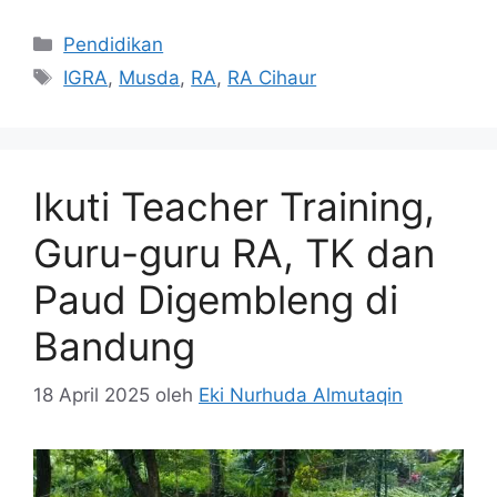
Kategori
Pendidikan
Tag
IGRA
,
Musda
,
RA
,
RA Cihaur
Ikuti Teacher Training,
Guru-guru RA, TK dan
Paud Digembleng di
Bandung
18 April 2025
oleh
Eki Nurhuda Almutaqin