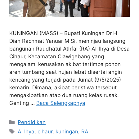
KUNINGAN (MASS) – Bupati Kuningan Dr H
Dian Rachmat Yanuar M Si, meninjau langsung
bangunan Raudhatul Athfal (RA) Al-Ihya di Desa
Cihaur, Kecamatan Ciawigebang yang
mengalami kerusakan akibat tertimpa pohon
aren tumbang saat hujan lebat disertai angin
kencang yang terjadi pada Jumat (9/5/2025)
kemarin. Dimana, akibat peristiwa tersebut
mengakibatkan atap dua ruang kelas rusak.
Genting …
Baca Selengkapnya
Kategori
Pendidikan
Tag
Al Ihya
,
cihaur
,
kuningan
,
RA