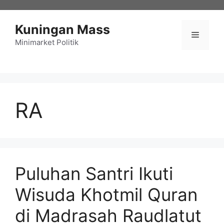
Langsung
ke
Kuningan Mass
isi
Menu
Minimarket Politik
RA
Puluhan Santri Ikuti
Wisuda Khotmil Quran
di Madrasah Raudlatut