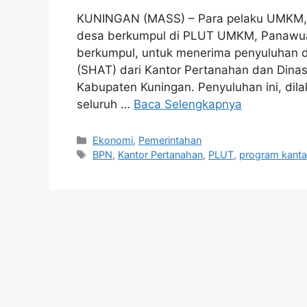
KUNINGAN (MASS) – Para pelaku UMKM, k
desa berkumpul di PLUT UMKM, Panawua
berkumpul, untuk menerima penyuluhan d
(SHAT) dari Kantor Pertanahan dan Dinas
Kabupaten Kuningan. Penyuluhan ini, dil
seluruh …
Baca Selengkapnya
Kategori
Ekonomi
,
Pemerintahan
Tag
BPN
,
Kantor Pertanahan
,
PLUT
,
program kant