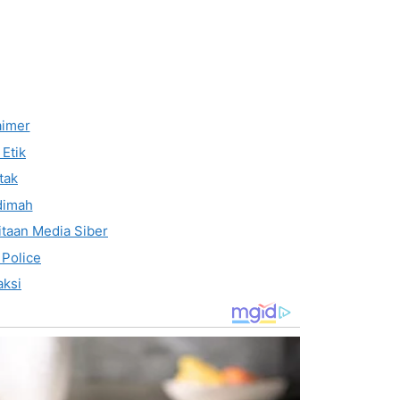
aimer
Etik
tak
dimah
taan Media Siber
 Police
ksi