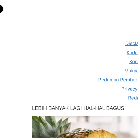
Discl
Kode 
Kon
Muka
Pedoman Pemberi
Privacy
Reda