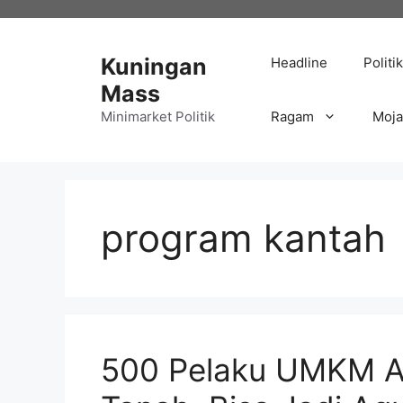
Langsung
ke
isi
Kuningan
Headline
Politik
Mass
Minimarket Politik
Ragam
Moj
program kantah
500 Pelaku UMKM Ak