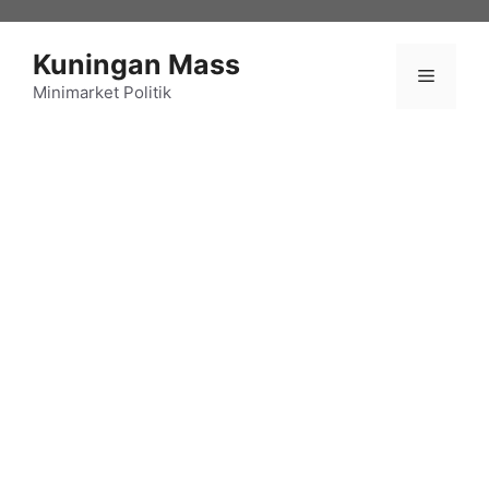
Langsung
ke
Kuningan Mass
isi
Menu
Minimarket Politik