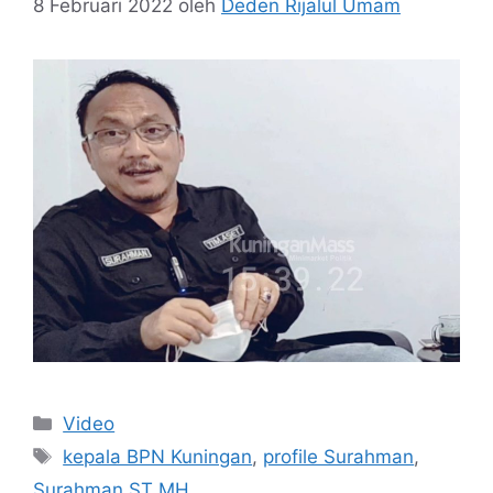
8 Februari 2022
oleh
Deden Rijalul Umam
Kategori
Video
Tag
kepala BPN Kuningan
,
profile Surahman
,
Surahman ST MH