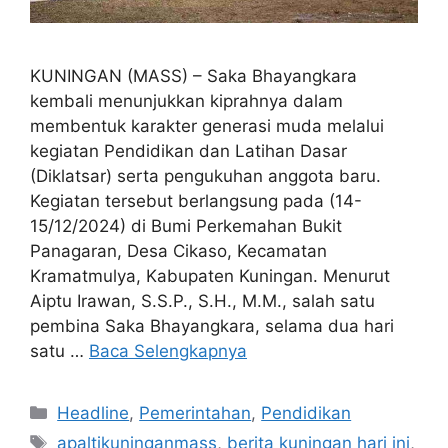
KUNINGAN (MASS) – Saka Bhayangkara
kembali menunjukkan kiprahnya dalam
membentuk karakter generasi muda melalui
kegiatan Pendidikan dan Latihan Dasar
(Diklatsar) serta pengukuhan anggota baru.
Kegiatan tersebut berlangsung pada (14-
15/12/2024) di Bumi Perkemahan Bukit
Panagaran, Desa Cikaso, Kecamatan
Kramatmulya, Kabupaten Kuningan. Menurut
Aiptu Irawan, S.S.P., S.H., M.M., salah satu
pembina Saka Bhayangkara, selama dua hari
satu …
Baca Selengkapnya
Kategori
Headline
,
Pemerintahan
,
Pendidikan
Tag
apaltikuninganmass
,
berita kuningan hari ini
,