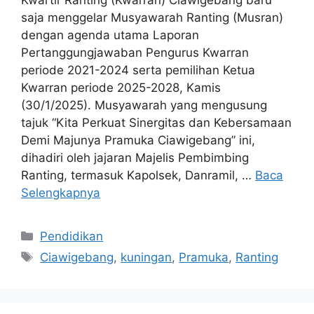
Kwartir Ranting (Kwarran) Ciawigebang baru
saja menggelar Musyawarah Ranting (Musran)
dengan agenda utama Laporan
Pertanggungjawaban Pengurus Kwarran
periode 2021-2024 serta pemilihan Ketua
Kwarran periode 2025-2028, Kamis
(30/1/2025). Musyawarah yang mengusung
tajuk “Kita Perkuat Sinergitas dan Kebersamaan
Demi Majunya Pramuka Ciawigebang” ini,
dihadiri oleh jajaran Majelis Pembimbing
Ranting, termasuk Kapolsek, Danramil, …
Baca
Selengkapnya
Kategori
Pendidikan
Tag
Ciawigebang
,
kuningan
,
Pramuka
,
Ranting