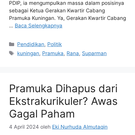
PDIP, ia mengumpulkan massa dalam posisinya
sebagai Ketua Gerakan Kwartir Cabang
Pramuka Kuningan. Ya, Gerakan Kwartir Cabang
…
Baca Selengkapnya
Kategori
Pendidikan
,
Politik
Tag
kuningan
,
Pramuka
,
Rana
,
Suparman
Pramuka Dihapus dari
Ekstrakurikuler? Awas
Gagal Paham
4 April 2024
oleh
Eki Nurhuda Almutaqin