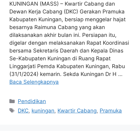
KUNINGAN (MASS) – Kwartir Cabang dan
Dewan Kerja Cabang (DKC) Gerakan Pramuka
Kabupaten Kuningan, bersiap menggelar hajat
besarnya Raimuna Cabang yang akan
dilaksanakan akhir bulan ini. Persiapan itu,
digelar dengan melaksanakan Rapat Koordinasi
bersama Sekretaris Daerah dan Kepala Dinas
Se-Kabupaten Kuningan di Ruang Rapat
Linggarjati Pemda Kabupaten Kuningan, Rabu
(31/1/2024) kemarin. Sekda Kuningan Dr H …
Baca Selengkapnya
Kategori
Pendidikan
Tag
DKC
,
kuningan
,
Kwartir Cabang
,
Pramuka