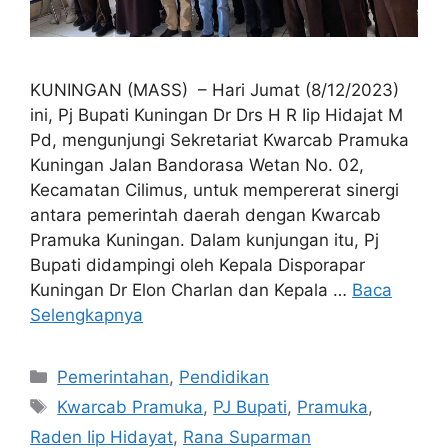
KUNINGAN (MASS) – Hari Jumat (8/12/2023)
ini, Pj Bupati Kuningan Dr Drs H R Iip Hidajat M
Pd, mengunjungi Sekretariat Kwarcab Pramuka
Kuningan Jalan Bandorasa Wetan No. 02,
Kecamatan Cilimus, untuk mempererat sinergi
antara pemerintah daerah dengan Kwarcab
Pramuka Kuningan. Dalam kunjungan itu, Pj
Bupati didampingi oleh Kepala Disporapar
Kuningan Dr Elon Charlan dan Kepala …
Baca
Selengkapnya
Kategori
Pemerintahan
,
Pendidikan
Tag
Kwarcab Pramuka
,
PJ Bupati
,
Pramuka
,
Raden Iip Hidayat
,
Rana Suparman