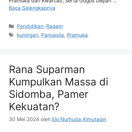
Pramuka dari Kwarcab, serta Gugus Depan …
Baca Selengkapnya
Kategori
Pendidikan
,
Ragam
Tag
kuningan
,
Pancasila
,
Pramuka
Rana Suparman
Kumpulkan Massa di
Sidomba, Pamer
Kekuatan?
30 Mei 2024
oleh
Eki Nurhuda Almutaqin