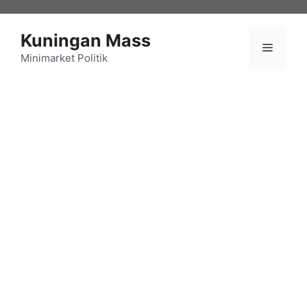
Langsung
ke
Kuningan Mass
isi
Menu
Minimarket Politik