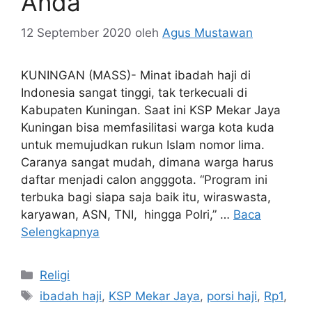
Anda
12 September 2020
oleh
Agus Mustawan
KUNINGAN (MASS)- Minat ibadah haji di
Indonesia sangat tinggi, tak terkecuali di
Kabupaten Kuningan. Saat ini KSP Mekar Jaya
Kuningan bisa memfasilitasi warga kota kuda
untuk memujudkan rukun Islam nomor lima.
Caranya sangat mudah, dimana warga harus
daftar menjadi calon angggota. “Program ini
terbuka bagi siapa saja baik itu, wiraswasta,
karyawan, ASN, TNI, hingga Polri,” …
Baca
Selengkapnya
Kategori
Religi
Tag
ibadah haji
,
KSP Mekar Jaya
,
porsi haji
,
Rp1
,