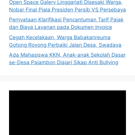
Open Space Galery Linggarjati Disesaki Warga,
Nobar Final Piala Presiden Persib VS Persebaya
Pernyataan Klarifikasi Pencantuman Tarif Pajak
dan Biaya Layanan pada Dokumen Invoice
Cegah Kecelakaan, Warga Babakanreuma
Gotong Royong Perbaiki Jalan Desa, Swadaya
Ada Mahasiswa KKN, Anak-anak Sekolah Dasar
se-Desa Pajambon Diajari Sikap Anti Bullying