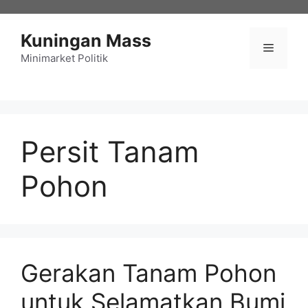
Langsung
ke
Kuningan Mass
isi
Menu
Minimarket Politik
Persit Tanam
Pohon
Gerakan Tanam Pohon
untuk Selamatkan Bumi