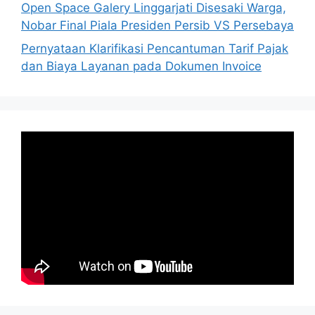
Open Space Galery Linggarjati Disesaki Warga,
Nobar Final Piala Presiden Persib VS Persebaya
Pernyataan Klarifikasi Pencantuman Tarif Pajak
dan Biaya Layanan pada Dokumen Invoice