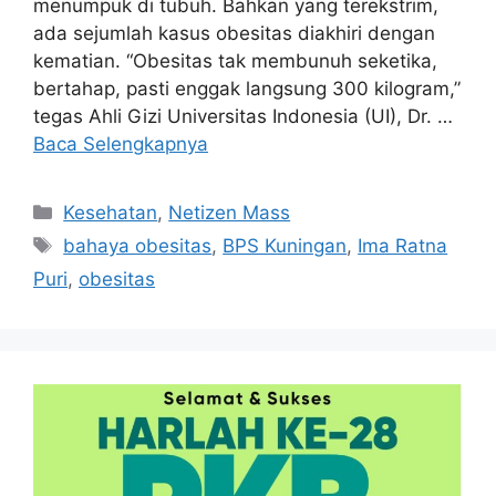
menumpuk di tubuh. Bahkan yang terekstrim,
ada sejumlah kasus obesitas diakhiri dengan
kematian. “Obesitas tak membunuh seketika,
bertahap, pasti enggak langsung 300 kilogram,”
tegas Ahli Gizi Universitas Indonesia (UI), Dr. …
Baca Selengkapnya
Kategori
Kesehatan
,
Netizen Mass
Tag
bahaya obesitas
,
BPS Kuningan
,
Ima Ratna
Puri
,
obesitas