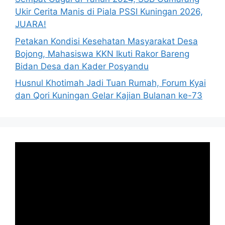
Ukir Cerita Manis di Piala PSSI Kuningan 2026,
JUARA!
Petakan Kondisi Kesehatan Masyarakat Desa
Bojong, Mahasiswa KKN Ikuti Rakor Bareng
Bidan Desa dan Kader Posyandu
Husnul Khotimah Jadi Tuan Rumah, Forum Kyai
dan Qori Kuningan Gelar Kajian Bulanan ke-73