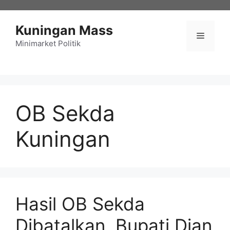
Langsung
ke
Kuningan Mass
isi
Menu
Minimarket Politik
OB Sekda
Kuningan
Hasil OB Sekda
Dibatalkan, Bupati Dian