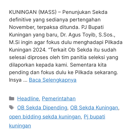
KUNINGAN (MASS) – Penunjukan Sekda
definitive yang sedianya pertengahan
November, terpaksa ditunda. PJ Bupati
Kuningan yang baru, Dr. Agus Toyib, S.Sos.,
M.Si ingin agar fokus dulu menghadapi Pilkada
Kuningan 2024. “Terkait Ob Sekda itu sudah
selesai diproses oleh tim panitia seleksi yang
dilaporkan kepada kami. Sementara kita
pending dan fokus dulu ke Pilkada sekarang.
Insya …
Baca Selengkapnya
Kategori
Headline
,
Pemerintahan
Tag
OB Sekda Dipending
,
OB Sekda Kuningan
,
open bidding sekda kuningan
,
Pj bupati
kuningan