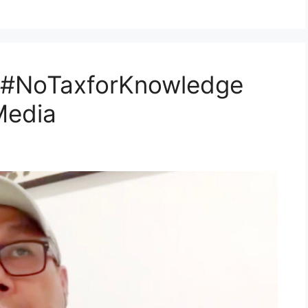
#NoTaxforKnowledge
Media