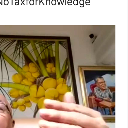
#NoTaxforKnowledge