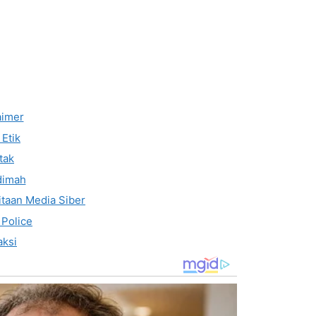
aimer
Etik
tak
dimah
taan Media Siber
 Police
ksi