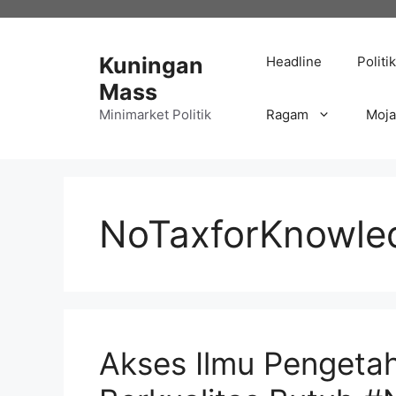
Langsung
ke
isi
Kuningan
Headline
Politik
Mass
Minimarket Politik
Ragam
Moj
NoTaxforKnowle
Akses Ilmu Pengetah