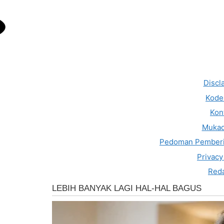
Discl
Kode 
Kon
Muka
Pedoman Pemberi
Privacy
Reda