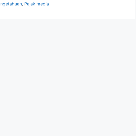
engetahuan
,
Pajak media