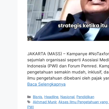
JAKARTA (MASS) – Kampanye #NoTaxforKn
sejumlah organisasi seperti Asosiasi Me
Indonesia (PWI) dan Forum Pemred. Kampa
pengetahuan semakin mudah, inklusif, da
ilmu pengetahuan dibebani oleh pajak y
Baca Selengkapnya
Kategori
Bisnis
,
Headline
,
Nasional
,
Pendidikan
Tag
Akhmad Munir
,
Akses Ilmu Pengetahuan yang I
PWI