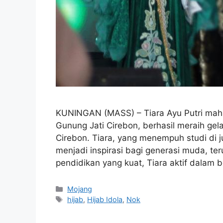
KUNINGAN (MASS) – Tiara Ayu Putri maha
Gunung Jati Cirebon, berhasil meraih gel
Cirebon. Tiara, yang menempuh studi di j
menjadi inspirasi bagi generasi muda, t
pendidikan yang kuat, Tiara aktif dalam 
Kategori
Mojang
Tag
hijab
,
Hijab Idola
,
Nok