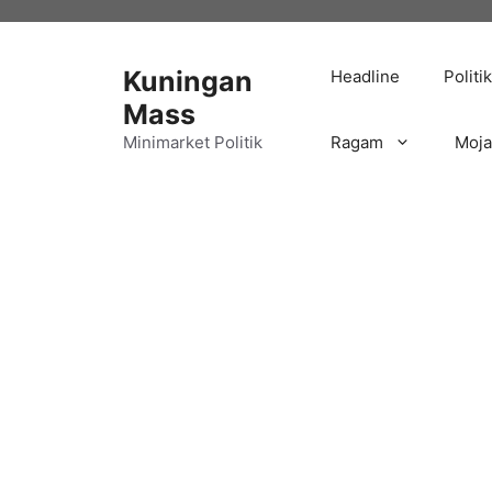
Langsung
ke
isi
Kuningan
Headline
Politik
Mass
Minimarket Politik
Ragam
Moj