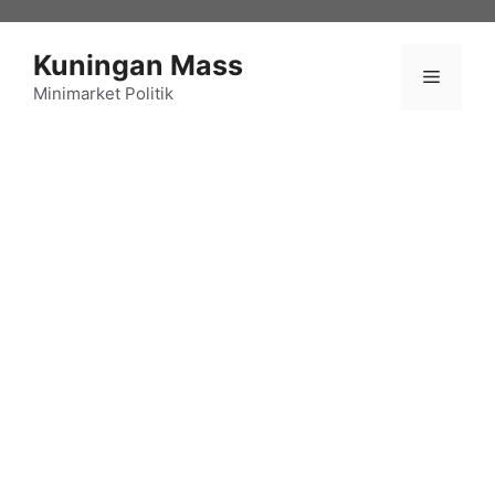
Langsung
ke
Kuningan Mass
isi
Menu
Minimarket Politik