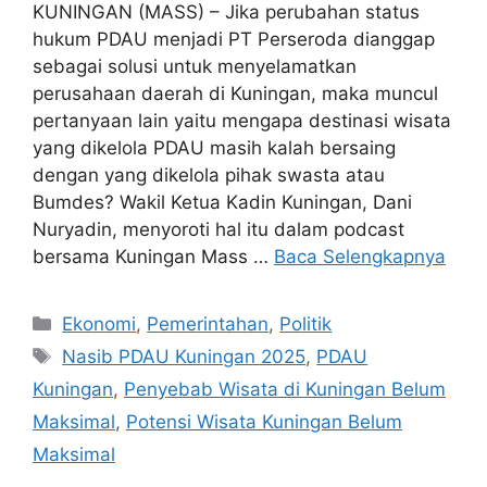
KUNINGAN (MASS) – Jika perubahan status
hukum PDAU menjadi PT Perseroda dianggap
sebagai solusi untuk menyelamatkan
perusahaan daerah di Kuningan, maka muncul
pertanyaan lain yaitu mengapa destinasi wisata
yang dikelola PDAU masih kalah bersaing
dengan yang dikelola pihak swasta atau
Bumdes? Wakil Ketua Kadin Kuningan, Dani
Nuryadin, menyoroti hal itu dalam podcast
bersama Kuningan Mass …
Baca Selengkapnya
Kategori
Ekonomi
,
Pemerintahan
,
Politik
Tag
Nasib PDAU Kuningan 2025
,
PDAU
Kuningan
,
Penyebab Wisata di Kuningan Belum
Maksimal
,
Potensi Wisata Kuningan Belum
Maksimal