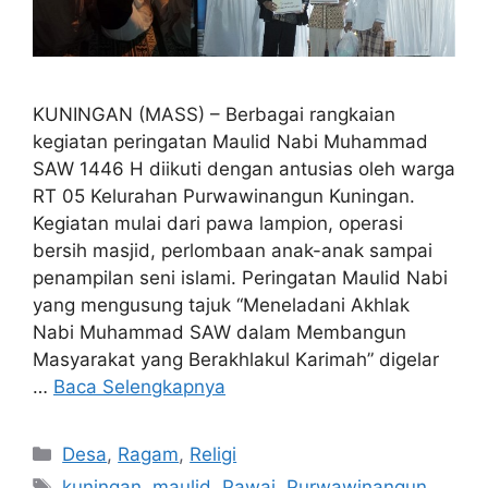
KUNINGAN (MASS) – Berbagai rangkaian
kegiatan peringatan Maulid Nabi Muhammad
SAW 1446 H diikuti dengan antusias oleh warga
RT 05 Kelurahan Purwawinangun Kuningan.
Kegiatan mulai dari pawa lampion, operasi
bersih masjid, perlombaan anak-anak sampai
penampilan seni islami. Peringatan Maulid Nabi
yang mengusung tajuk “Meneladani Akhlak
Nabi Muhammad SAW dalam Membangun
Masyarakat yang Berakhlakul Karimah” digelar
…
Baca Selengkapnya
Kategori
Desa
,
Ragam
,
Religi
Tag
kuningan
,
maulid
,
Pawai
,
Purwawinangun