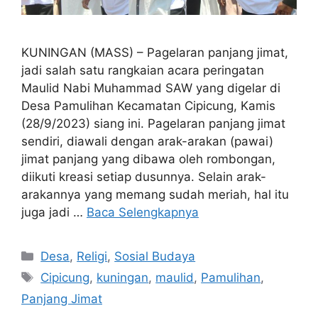
KUNINGAN (MASS) – Pagelaran panjang jimat,
jadi salah satu rangkaian acara peringatan
Maulid Nabi Muhammad SAW yang digelar di
Desa Pamulihan Kecamatan Cipicung, Kamis
(28/9/2023) siang ini. Pagelaran panjang jimat
sendiri, diawali dengan arak-arakan (pawai)
jimat panjang yang dibawa oleh rombongan,
diikuti kreasi setiap dusunnya. Selain arak-
arakannya yang memang sudah meriah, hal itu
juga jadi …
Baca Selengkapnya
Kategori
Desa
,
Religi
,
Sosial Budaya
Tag
Cipicung
,
kuningan
,
maulid
,
Pamulihan
,
Panjang Jimat