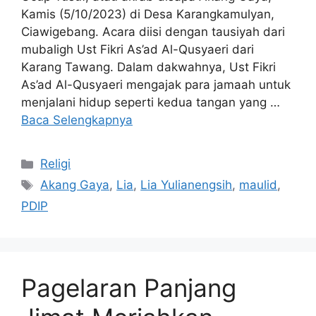
Kamis (5/10/2023) di Desa Karangkamulyan,
Ciawigebang. Acara diisi dengan tausiyah dari
mubaligh Ust Fikri As’ad Al-Qusyaeri dari
Karang Tawang. Dalam dakwahnya, Ust Fikri
As’ad Al-Qusyaeri mengajak para jamaah untuk
menjalani hidup seperti kedua tangan yang …
Baca Selengkapnya
Kategori
Religi
Tag
Akang Gaya
,
Lia
,
Lia Yulianengsih
,
maulid
,
PDIP
Pagelaran Panjang