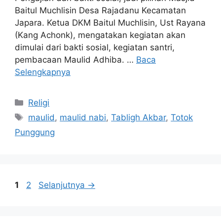
Baitul Muchlisin Desa Rajadanu Kecamatan
Japara. Ketua DKM Baitul Muchlisin, Ust Rayana
(Kang Achonk), mengatakan kegiatan akan
dimulai dari bakti sosial, kegiatan santri,
pembacaan Maulid Adhiba. …
Baca
Selengkapnya
Kategori
Religi
Tag
maulid
,
maulid nabi
,
Tabligh Akbar
,
Totok
Punggung
Halaman
Halaman
1
2
Selanjutnya
→