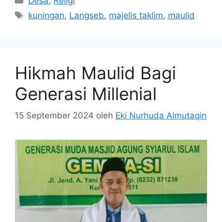
Desa
,
Religi
Tag
kuningan
,
Langseb
,
majelis taklim
,
maulid
Hikmah Maulid Bagi
Generasi Millenial
15 September 2024
oleh
Eki Nurhuda Almutaqin