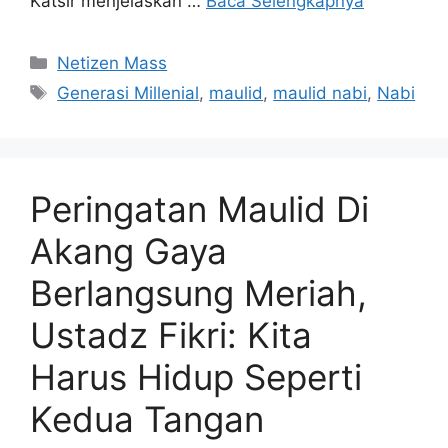
Katsir menjelaskan …
Baca Selengkapnya
Kategori
Netizen Mass
Tag
Generasi Millenial
,
maulid
,
maulid nabi
,
Nabi
Peringatan Maulid Di
Akang Gaya
Berlangsung Meriah,
Ustadz Fikri: Kita
Harus Hidup Seperti
Kedua Tangan