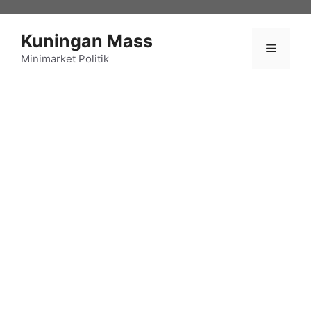
Langsung
ke
Kuningan Mass
isi
Menu
Minimarket Politik