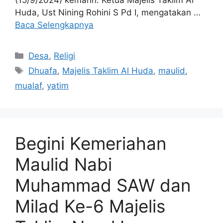
(15/9/2024) kemarin. Ketua Majelis Taklim Al
Huda, Ust Nining Rohini S Pd I, mengatakan …
Baca Selengkapnya
Kategori
Desa
,
Religi
Tag
Dhuafa
,
Majelis Taklim Al Huda
,
maulid
,
mualaf
,
yatim
Begini Kemeriahan
Maulid Nabi
Muhammad SAW dan
Milad Ke-6 Majelis