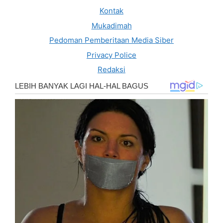
Kontak
Mukadimah
Pedoman Pemberitaan Media Siber
Privacy Police
Redaksi