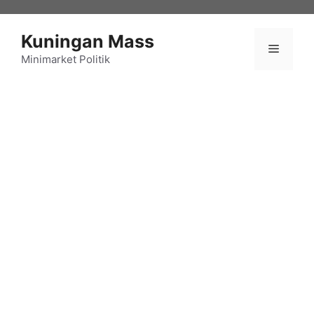
Langsung
ke
Kuningan Mass
isi
Menu
Minimarket Politik