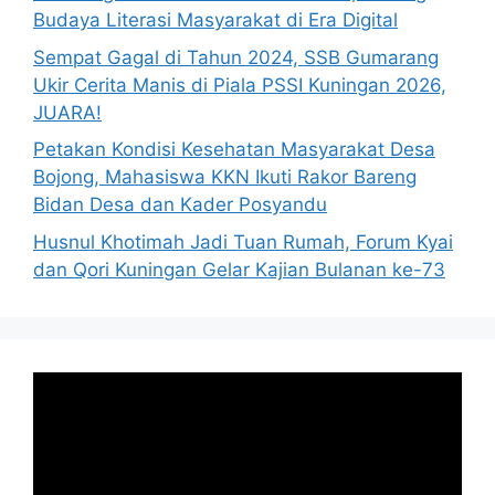
Budaya Literasi Masyarakat di Era Digital
Sempat Gagal di Tahun 2024, SSB Gumarang
Ukir Cerita Manis di Piala PSSI Kuningan 2026,
JUARA!
Petakan Kondisi Kesehatan Masyarakat Desa
Bojong, Mahasiswa KKN Ikuti Rakor Bareng
Bidan Desa dan Kader Posyandu
Husnul Khotimah Jadi Tuan Rumah, Forum Kyai
dan Qori Kuningan Gelar Kajian Bulanan ke-73