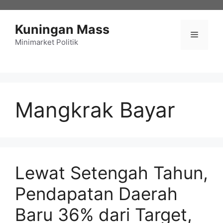
Langsung
ke
Kuningan Mass
isi
Menu
Minimarket Politik
Mangkrak Bayar
Lewat Setengah Tahun,
Pendapatan Daerah
Baru 36% dari Target,