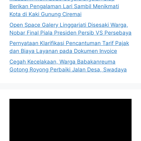
Berikan Pengalaman Lari Sambil Menikmati
Kota di Kaki Gunung Ciremai
Open Space Galery Linggarjati Disesaki Warga,
Nobar Final Piala Presiden Persib VS Persebaya
Pernyataan Klarifikasi Pencantuman Tarif Pajak
dan Biaya Layanan pada Dokumen Invoice
Cegah Kecelakaan, Warga Babakanreuma
Gotong Royong Perbaiki Jalan Desa, Swadaya