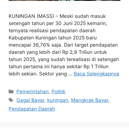
KUNINGAN (MASS) – Meski sudah masuk
setengah tahun per 30 Juni 2025 kemarin,
ternyata realisasi pendapatan daerah
Kabupaten Kuningan tahun 2025 baru
mencapai 36,76% saja. Dari target pendapatan
daerah yang lebih dari Rp 2,9 Triliun untuk
tahun 2025, yang sudah terealisasi di setengah
tahun pertama ini hanya sekitar Rp 1 Triliun
lebih sekian. Sektor yang …
Baca Selengkapnya
Kategori
Pemerintahan
,
Politik
Tag
Gagal Bayar
,
kuningan
,
Mangkrak Bayar
,
Pendapatan Daerah