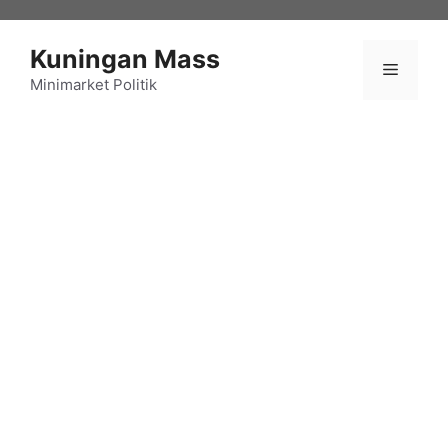
Langsung
ke
Kuningan Mass
isi
Menu
Minimarket Politik