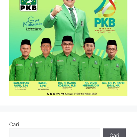
Cari
Cari