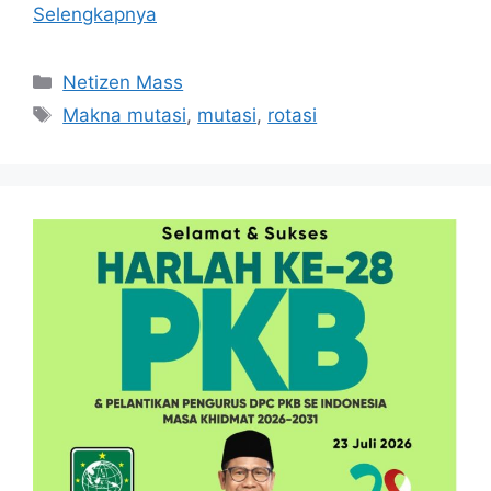
Selengkapnya
Kategori
Netizen Mass
Tag
Makna mutasi
,
mutasi
,
rotasi