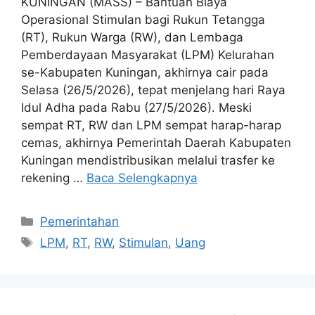
KUNINGAN (MASS) – Bantuan Biaya
Operasional Stimulan bagi Rukun Tetangga
(RT), Rukun Warga (RW), dan Lembaga
Pemberdayaan Masyarakat (LPM) Kelurahan
se-Kabupaten Kuningan, akhirnya cair pada
Selasa (26/5/2026), tepat menjelang hari Raya
Idul Adha pada Rabu (27/5/2026). Meski
sempat RT, RW dan LPM sempat harap-harap
cemas, akhirnya Pemerintah Daerah Kabupaten
Kuningan mendistribusikan melalui trasfer ke
rekening …
Baca Selengkapnya
Kategori
Pemerintahan
Tag
LPM
,
RT
,
RW
,
Stimulan
,
Uang