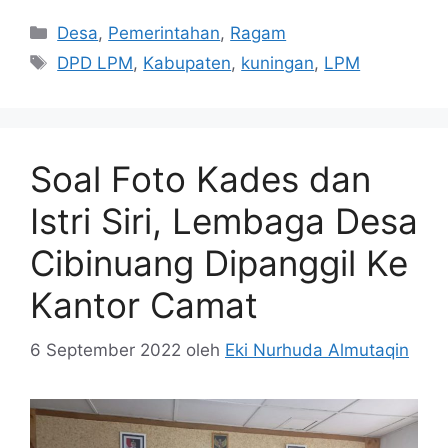
Kategori
Desa
,
Pemerintahan
,
Ragam
Tag
DPD LPM
,
Kabupaten
,
kuningan
,
LPM
Soal Foto Kades dan
Istri Siri, Lembaga Desa
Cibinuang Dipanggil Ke
Kantor Camat
6 September 2022
oleh
Eki Nurhuda Almutaqin