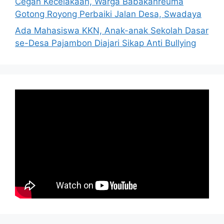
Cegah Kecelakaan, Warga Babakanreuma
Gotong Royong Perbaiki Jalan Desa, Swadaya
Ada Mahasiswa KKN, Anak-anak Sekolah Dasar
se-Desa Pajambon Diajari Sikap Anti Bullying