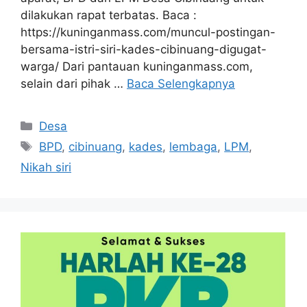
dilakukan rapat terbatas. Baca :
https://kuninganmass.com/muncul-postingan-
bersama-istri-siri-kades-cibinuang-digugat-
warga/ Dari pantauan kuninganmass.com,
selain dari pihak …
Baca Selengkapnya
Kategori
Desa
Tag
BPD
,
cibinuang
,
kades
,
lembaga
,
LPM
,
Nikah siri