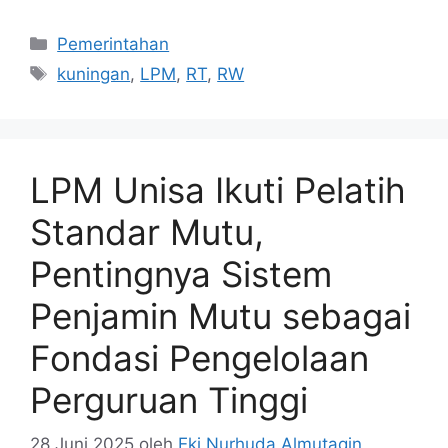
Kategori
Pemerintahan
Tag
kuningan
,
LPM
,
RT
,
RW
LPM Unisa Ikuti Pelatih
Standar Mutu,
Pentingnya Sistem
Penjamin Mutu sebagai
Fondasi Pengelolaan
Perguruan Tinggi
28 Juni 2025
oleh
Eki Nurhuda Almutaqin