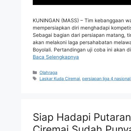
KUNINGAN (MASS) – Tim kebanggaan warg
mempersiapkan diri menghadapi kompetisi
Sebagai bagian dari persiapan matang, ti
akan melakoni laga persahabatan melawa
Boyolali. Pertandingan uji coba ini akan
Baca Selengkapnya
Kategori
Olahraga
Tag
Laskar Kuda Ciremai
,
persiapan liga 4 nasional
Siap Hadapi Putaran
Ciremai Sudah Puny