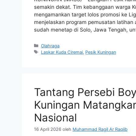
semakin dekat. Tim kebanggaan warga Kun
mengamankan target lolos promosi ke Li
menjelaskan program pemusatan latihan a
sudah menetap di Solo, Jawa Tengah, u
Kategori
Olahraga
Tag
Laskar Kuda Ciremai
,
Pesik Kuningan
Tantang Persebi Boyo
Kuningan Matangkan
Nasional
16 April 2026
oleh
Muhammad Ragil Ar Raqiib