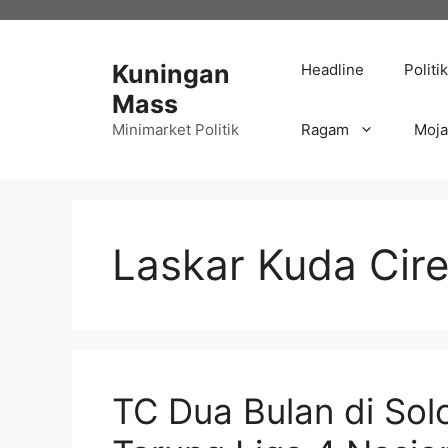
Langsung
ke
isi
Kuningan
Headline
Politik
Mass
Minimarket Politik
Ragam
Moj
Laskar Kuda Cir
TC Dua Bulan di Sol