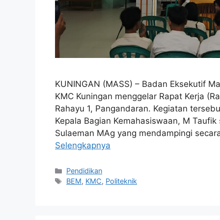
KUNINGAN (MASS) – Badan Eksekutif Maha
KMC Kuningan menggelar Rapat Kerja (Rak
Rahayu 1, Pangandaran. Kegiatan tersebut
Kepala Bagian Kemahasiswaan, M Taufik s
Sulaeman MAg yang mendampingi secara
Selengkapnya
Kategori
Pendidikan
Tag
BEM
,
KMC
,
Politeknik