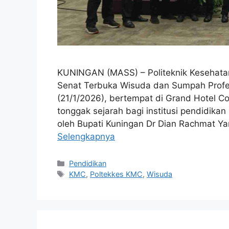
KUNINGAN (MASS) – Politeknik Kesehata
Senat Terbuka Wisuda dan Sumpah Profesi
(21/1/2026), bertempat di Grand Hotel Co
tonggak sejarah bagi institusi pendidika
oleh Bupati Kuningan Dr Dian Rachmat Y
Selengkapnya
Kategori
Pendidikan
Tag
KMC
,
Poltekkes KMC
,
Wisuda