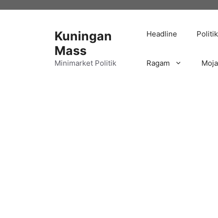
Langsung
ke
isi
Kuningan
Headline
Politik
Mass
Minimarket Politik
Ragam
Moj