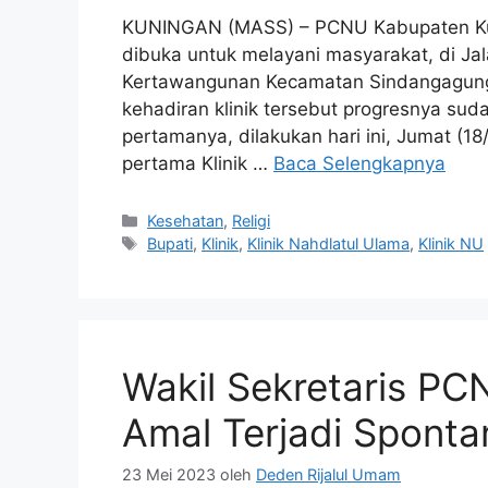
KUNINGAN (MASS) – PCNU Kabupaten Kuni
dibuka untuk melayani masyarakat, di Ja
Kertawangunan Kecamatan Sindangagung, 
kehadiran klinik tersebut progresnya suda
pertamanya, dilakukan hari ini, Jumat (1
pertama Klinik …
Baca Selengkapnya
Kategori
Kesehatan
,
Religi
Tag
Bupati
,
Klinik
,
Klinik Nahdlatul Ulama
,
Klinik NU
Wakil Sekretaris PC
Amal Terjadi Sponta
23 Mei 2023
oleh
Deden Rijalul Umam