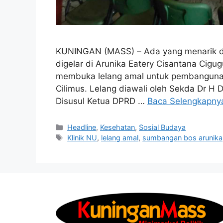
KUNINGAN (MASS) – Ada yang menarik dar
digelar di Arunika Eatery Cisantana Cigu
membuka lelang amal untuk pembangunan
Cilimus. Lelang diawali oleh Sekda Dr H 
Disusul Ketua DPRD …
Baca Selengkapny
Kategori
Headline
,
Kesehatan
,
Sosial Budaya
Tag
Klinik NU
,
lelang amal
,
sumbangan bos arunika