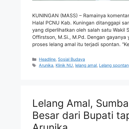
KUNINGAN (MASS) – Ramainya komentar te
Halal PCNU Kab. Kuningan ditanggapi san
yang diperlihatkan oleh salah satu Wakil
Offirstson, M.Si., M.Pd. Dengan gayanya
proses lelang amal itu terjadi spontan. “K
Kategori
Headline
,
Sosial Budaya
Tag
Arunika
,
Klinik NU
,
lelang amal
,
Lelang spontan
Lelang Amal, Sumba
Besar dari Bupati ta
Arunika