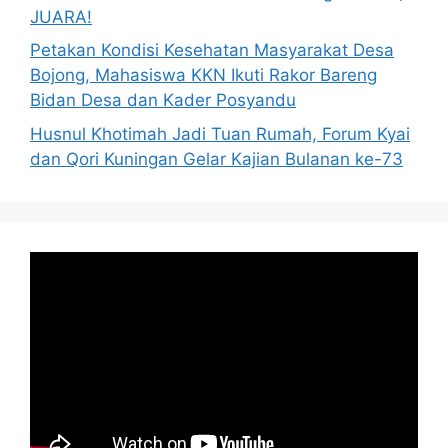
JUARA!
Petakan Kondisi Kesehatan Masyarakat Desa
Bojong, Mahasiswa KKN Ikuti Rakor Bareng
Bidan Desa dan Kader Posyandu
Husnul Khotimah Jadi Tuan Rumah, Forum Kyai
dan Qori Kuningan Gelar Kajian Bulanan ke-73