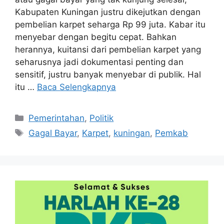
Kabupaten Kuningan justru dikejutkan dengan
pembelian karpet seharga Rp 99 juta. Kabar itu
menyebar dengan begitu cepat. Bahkan
herannya, kuitansi dari pembelian karpet yang
seharusnya jadi dokumentasi penting dan
sensitif, justru banyak menyebar di publik. Hal
itu …
Baca Selengkapnya
Kategori
Pemerintahan
,
Politik
Tag
Gagal Bayar
,
Karpet
,
kuningan
,
Pemkab