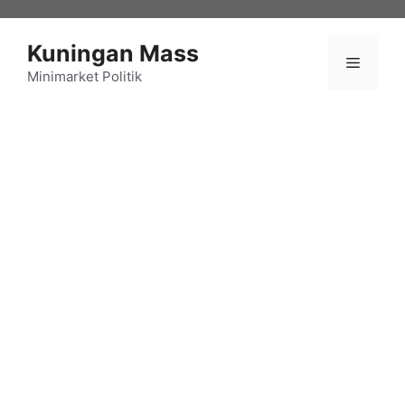
Langsung
ke
Kuningan Mass
isi
Menu
Minimarket Politik