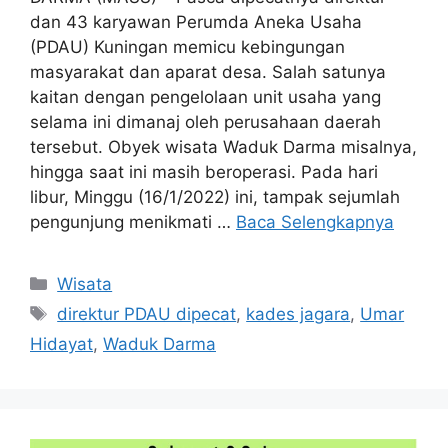
dan 43 karyawan Perumda Aneka Usaha
(PDAU) Kuningan memicu kebingungan
masyarakat dan aparat desa. Salah satunya
kaitan dengan pengelolaan unit usaha yang
selama ini dimanaj oleh perusahaan daerah
tersebut. Obyek wisata Waduk Darma misalnya,
hingga saat ini masih beroperasi. Pada hari
libur, Minggu (16/1/2022) ini, tampak sejumlah
pengunjung menikmati …
Baca Selengkapnya
Kategori
Wisata
Tag
direktur PDAU dipecat
,
kades jagara
,
Umar
Hidayat
,
Waduk Darma