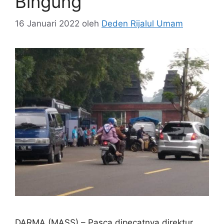
Bingung
16 Januari 2022
oleh
Deden Rijalul Umam
DARMA (MASS) – Pasca dipecatnya direktur