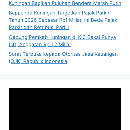
Kuningan Bagikan Puluhan Bendera Merah Putih
Bappenda Kuningan Targetkan Pajak Parkir
Tahun 2026 Sebesar Rp1 Miliar, Ini Beda Pajak
Parkir dan Retribusi Parkir
Gedung Pemkab Kuningan di KIC Bakal Punya
Lift, Anggaran Rp 1,2 Miliar
Surat Terbuka kepada Otoritas Jasa Keuangan
(OJK) Republik Indonesia