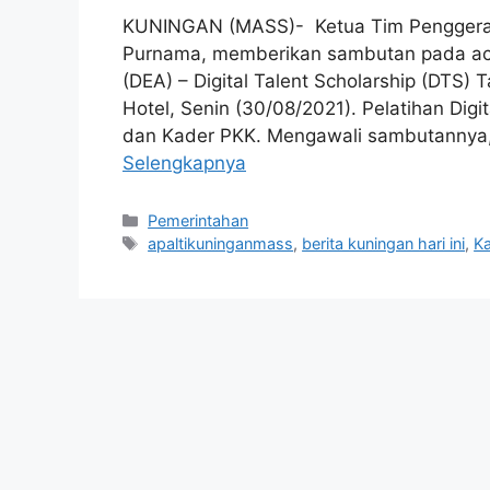
KUNINGAN (MASS)- Ketua Tim Penggerak
Purnama, memberikan sambutan pada acar
(DEA) – Digital Talent Scholarship (DTS) T
Hotel, Senin (30/08/2021). Pelatihan Digi
dan Kader PKK. Mengawali sambutannya
Selengkapnya
Kategori
Pemerintahan
Tag
apaltikuninganmass
,
berita kuningan hari ini
,
K