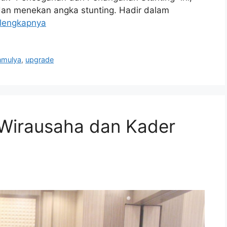
an menekan angka stunting. Hadir dalam
lengkapnya
nmulya
,
upgrade
 Wirausaha dan Kader