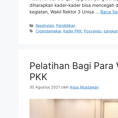
diharapkan kader-kader bisa mencegah d
kegiatan, Wakil Rektor 3 Unisa …
Baca Se
Kategori
Kesehatan
,
Pendidikan
Tag
Cigandamekar
,
Kader PKK
,
Posyandu
,
sangka
Pelatihan Bagi Para
PKK
30 Agustus 2021
oleh
Agus Mustawan