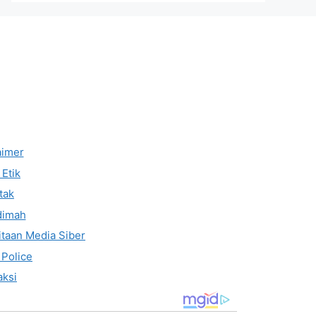
aimer
Etik
tak
dimah
taan Media Siber
 Police
ksi