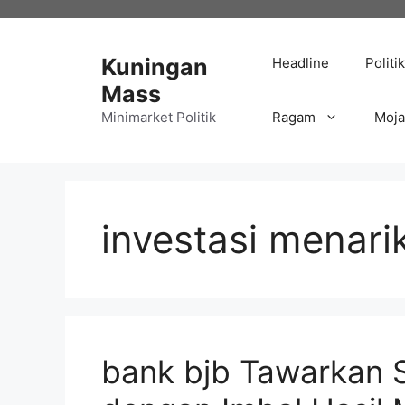
Langsung
ke
isi
Kuningan
Headline
Politik
Mass
Minimarket Politik
Ragam
Moj
investasi menari
bank bjb Tawarkan S