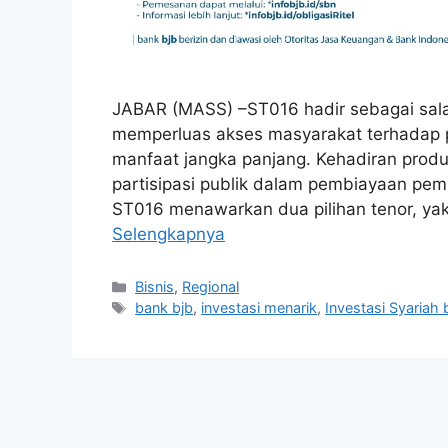
JABAR (MASS) –ST016 hadir sebagai salah 
memperluas akses masyarakat terhadap pr
manfaat jangka panjang. Kehadiran produ
partisipasi publik dalam pembiayaan pem
ST016 menawarkan dua pilihan tenor, ya
Selengkapnya
Kategori
Bisnis
,
Regional
Tag
bank bjb
,
investasi menarik
,
Investasi Syariah 