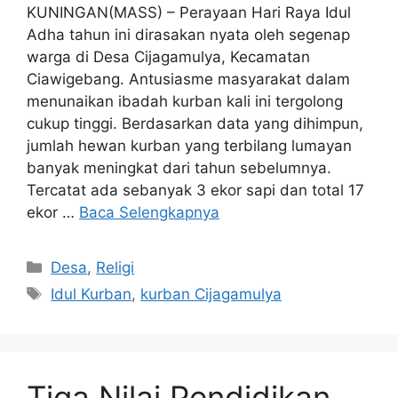
KUNINGAN(MASS) – Perayaan Hari Raya Idul
Adha tahun ini dirasakan nyata oleh segenap
warga di Desa Cijagamulya, Kecamatan
Ciawigebang. Antusiasme masyarakat dalam
menunaikan ibadah kurban kali ini tergolong
cukup tinggi. Berdasarkan data yang dihimpun,
jumlah hewan kurban yang terbilang lumayan
banyak meningkat dari tahun sebelumnya.
Tercatat ada sebanyak 3 ekor sapi dan total 17
ekor …
Baca Selengkapnya
Kategori
Desa
,
Religi
Tag
Idul Kurban
,
kurban Cijagamulya
Tiga Nilai Pendidikan