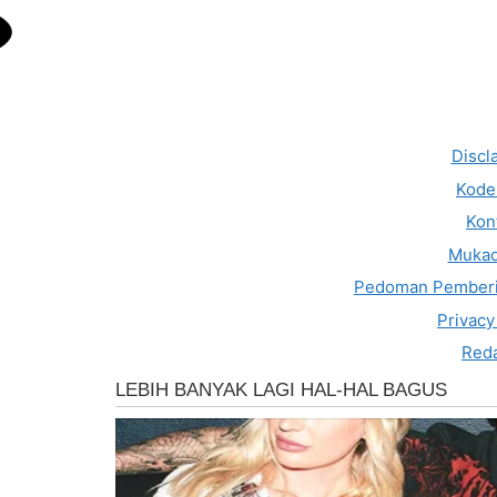
Discl
Kode 
Kon
Muka
Pedoman Pemberi
Privacy
Reda