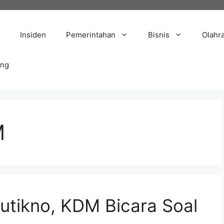
Insiden
Pemerintahan
Bisnis
Olahr
ang
M
Sutikno, KDM Bicara Soal