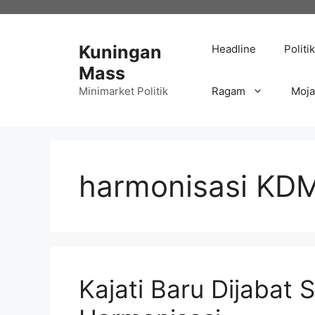
Langsung
ke
isi
Kuningan
Headline
Politik
Mass
Minimarket Politik
Ragam
Moj
harmonisasi KD
Kajati Baru Dijabat 