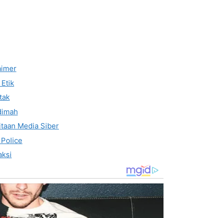
aimer
Etik
tak
dimah
taan Media Siber
 Police
ksi